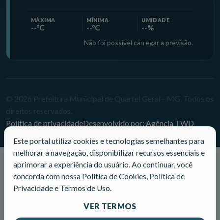
MÁXIMA
MÍNIMA
UMIDADE
--°C
--°C
--%
Não foi possível carregar a previsão.
© 2026 Prefeitura Municipal de Quartel Geral - MG. Todos os
direitos reservados.
Política de privacidade
Desenvolvido por: Agência TWD
Este portal utiliza cookies e tecnologias semelhantes para
melhorar a navegação, disponibilizar recursos essenciais e
aprimorar a experiência do usuário. Ao continuar, você
concorda com nossa Política de Cookies, Política de
Privacidade e Termos de Uso.
VER TERMOS