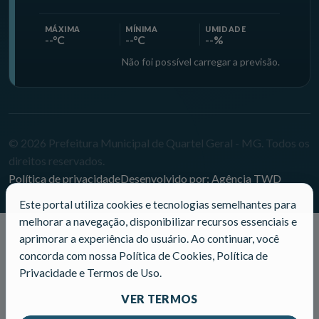
MÁXIMA
MÍNIMA
UMIDADE
--°C
--°C
--%
Não foi possível carregar a previsão.
© 2026 Prefeitura Municipal de Quartel Geral - MG. Todos os
direitos reservados.
Política de privacidade
Desenvolvido por: Agência TWD
Este portal utiliza cookies e tecnologias semelhantes para
melhorar a navegação, disponibilizar recursos essenciais e
aprimorar a experiência do usuário. Ao continuar, você
concorda com nossa Política de Cookies, Política de
Privacidade e Termos de Uso.
VER TERMOS