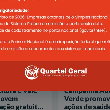
5
11/04/2025
itura e Vale
Campanha Abr
movem
Verde promov
ação gratuita
ações de saúd