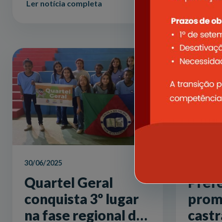
Ler notícia completa
30/06/2025
13/06/202
Quartel Geral
Prefe
conquista 3º lugar
pro
na fase regional do
castr