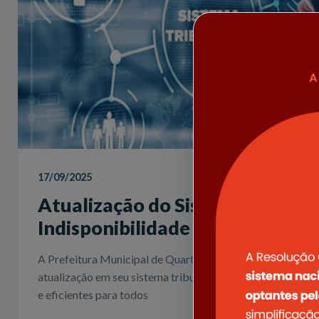
17/09/2025
Atualização do Sistema Tributá
Indisponibilidade Temporária d
A Prefeitura Municipal de Quartel Geral informa que real
atualização em seu sistema tributário, visando oferecer se
e eficientes para todos