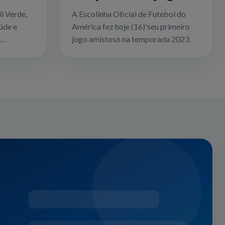
amistoso em 2023
l Verde,
A Escolinha Oficial de Futebol do
ral
úde e
América fez hoje (16)'seu primeiro
ral
a
jogo amistoso na temporada 2023.
 realizou
alhador...