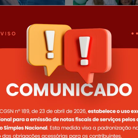
27/07/2025
rio Municipal e
Quartel Geral 
e Serviços
Municipal de 
izará uma importante
Quartel Geral realiza 7ª C
rviços mais ágeis, seguros
trabalhador e participação
Ler notícia completa