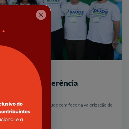
realiza 7ª Conferência
Saúde
onferência Municipal de Saúde com foco na valorização do
 popular