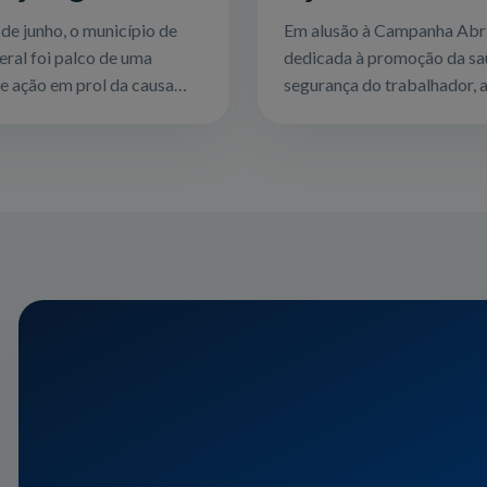
 animais em
voltadas ao
de junho, o município de
Em alusão à Campanha Abri
el Geral
trabalhador ru
eral foi palco de uma
dedicada à promoção da sa
e ação em prol da causa
em Quartel Ge
segurança do trabalhador, 
or meio de uma parceria
Prefeitura de Quartel Geral
efeitura Municipal, a
uma ação especial voltada
le e demais apoi...
principalmente para os trab