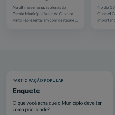
JEMG 2025 com
de 50
Na última semana, as alunas da
No dia 13 
equipe feminina de
Quart
Escola Municipal Adair de Oliveira
Quartel G
futsal
Pinto representaram com destaque o
important
município de Quartel Geral na fase
animal. P
regional dos Jogos Escolares de
entre a Pr
Minas Gerais (JEMG) 20...
empresa Va
PARTICIPAÇÃO POPULAR
Enquete
O que você acha que o Município deve ter
como prioridade?