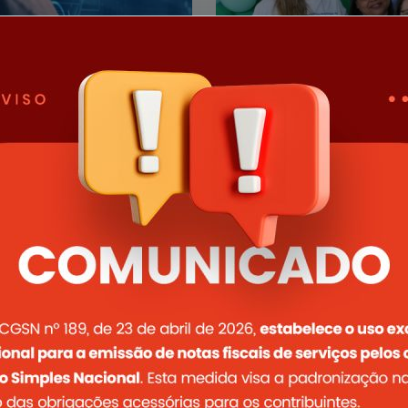
27/07/2025
rio Municipal e
Quartel Geral 
e Serviços
Municipal de 
izará uma importante
Quartel Geral realiza 7ª C
rviços mais ágeis, seguros
trabalhador e participação
Ler notícia completa