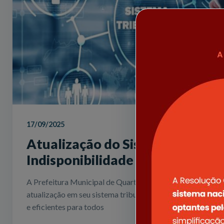
17/09/2025
Atualização do Sistema Tributá
Indisponibilidade Temporária d
A Prefeitura Municipal de Quartel Geral informa que real
atualização em seu sistema tributário, visando oferecer se
e eficientes para todos