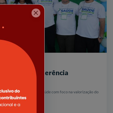
realiza 7ª Conferência
Saúde
onferência Municipal de Saúde com foco na valorização do
 popular