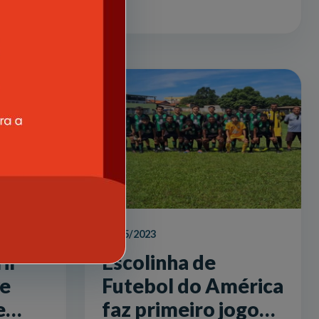
16/05/2023
il
Escolinha de
e
Futebol do América
e
faz primeiro jogo