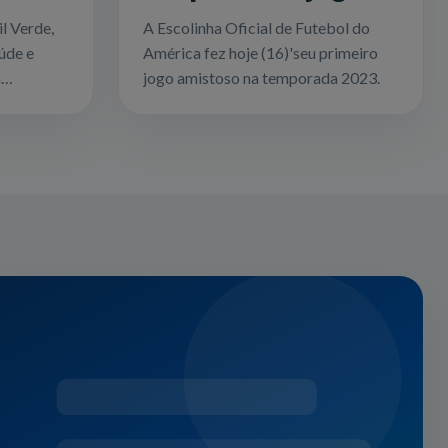
amistoso em 2023
l Verde,
A Escolinha Oficial de Futebol do
ral
úde e
América fez hoje (16)'seu primeiro
ral
a
jogo amistoso na temporada 2023.
 realizou
alhador...