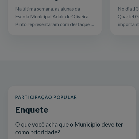
JEMG 2025 com
de 50
Na última semana, as alunas da
No dia 13 
equipe feminina de
Quart
Escola Municipal Adair de Oliveira
Quartel G
futsal
Pinto representaram com destaque o
important
município de Quartel Geral na fase
animal. P
regional dos Jogos Escolares de
entre a Pr
Minas Gerais (JEMG) 20...
empresa Va
PARTICIPAÇÃO POPULAR
Enquete
O que você acha que o Município deve ter
como prioridade?