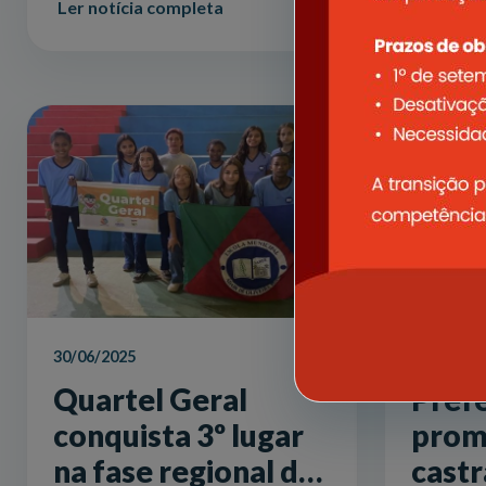
Ler notícia completa
30/06/2025
13/06/202
Quartel Geral
Prefe
conquista 3º lugar
pro
na fase regional do
castr