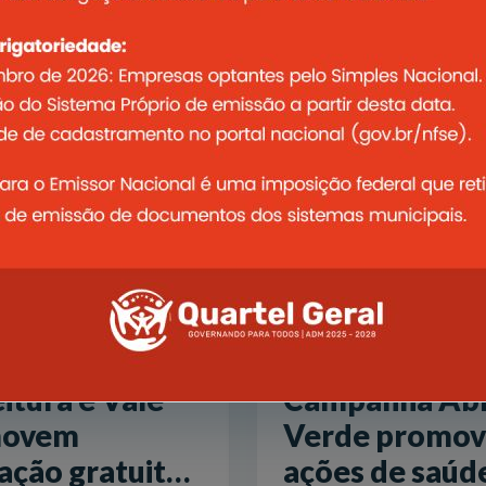
5
11/04/2025
itura e Vale
Campanha Abr
movem
Verde promov
ação gratuita
ações de saúd