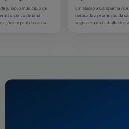
 animais em
voltadas ao
de junho, o município de
Em alusão à Campanha Abri
el Geral
trabalhador ru
eral foi palco de uma
dedicada à promoção da sa
e ação em prol da causa
em Quartel Ge
segurança do trabalhador, 
or meio de uma parceria
Prefeitura de Quartel Geral
efeitura Municipal, a
uma ação especial voltada
le e demais apoi...
principalmente para os trab