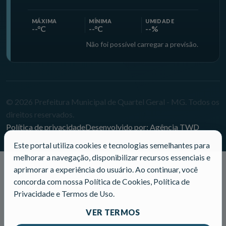
MÁXIMA
MÍNIMA
UMIDADE
--°C
--°C
--%
Não foi possível carregar a previsão.
© 2026 Prefeitura Municipal de Quartel Geral - MG. Todos os
direitos reservados.
Política de privacidade
Desenvolvido por: Agência TWD
Este portal utiliza cookies e tecnologias semelhantes para
melhorar a navegação, disponibilizar recursos essenciais e
aprimorar a experiência do usuário. Ao continuar, você
concorda com nossa Política de Cookies, Política de
Privacidade e Termos de Uso.
VER TERMOS