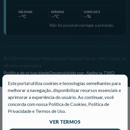
MÁXIMA
MÍNIMA
UMIDADE
--°C
--°C
--%
Não foi possível carregar a previsão.
© 2026 Prefeitura Municipal de Quartel Geral - MG. Todos os
direitos reservados.
Política de privacidade
Desenvolvido por: Agência TWD
Este portal utiliza cookies e tecnologias semelhantes para
melhorar a navegação, disponibilizar recursos essenciais e
aprimorar a experiência do usuário. Ao continuar, você
concorda com nossa Política de Cookies, Política de
Privacidade e Termos de Uso.
VER TERMOS