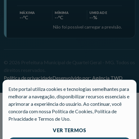
MÁXIMA
MÍNIMA
UMIDADE
--°C
--°C
--%
Não foi possível carregar a previsão.
© 2026 Prefeitura Municipal de Quartel Geral - MG. Todos os
direitos reservados.
Política de privacidade
Desenvolvido por: Agência TWD
Este portal utiliza cookies e tecnologias semelhantes para
melhorar a navegação, disponibilizar recursos essenciais e
aprimorar a experiência do usuário. Ao continuar, você
concorda com nossa Política de Cookies, Política de
Privacidade e Termos de Uso.
VER TERMOS