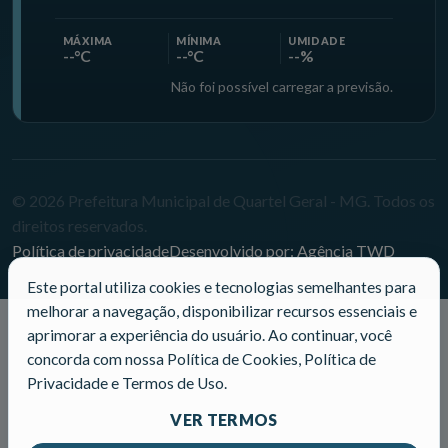
MÁXIMA
MÍNIMA
UMIDADE
--°C
--°C
--%
Não foi possível carregar a previsão.
© 2026 Prefeitura Municipal de Quartel Geral - MG. Todos os
direitos reservados.
Política de privacidade
Desenvolvido por: Agência TWD
Este portal utiliza cookies e tecnologias semelhantes para
melhorar a navegação, disponibilizar recursos essenciais e
aprimorar a experiência do usuário. Ao continuar, você
concorda com nossa Política de Cookies, Política de
Privacidade e Termos de Uso.
VER TERMOS