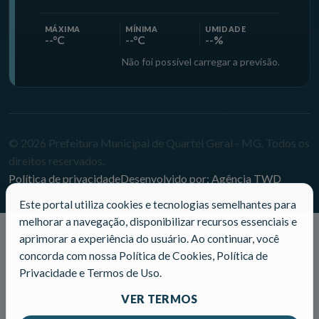
MÁXIMA
MÍNIMA
UMIDADE
--°C
--°C
--%
Não foi possível carregar a previsão.
© 2026 Prefeitura Municipal de Quartel Geral - MG. Todos os
direitos reservados.
Política de privacidade
Desenvolvido por: Agência TWD
Este portal utiliza cookies e tecnologias semelhantes para
melhorar a navegação, disponibilizar recursos essenciais e
aprimorar a experiência do usuário. Ao continuar, você
concorda com nossa Política de Cookies, Política de
Privacidade e Termos de Uso.
VER TERMOS