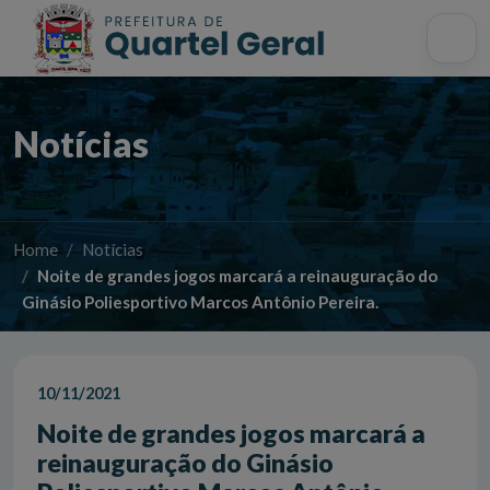
Acessibilidade
Início
Mapa do site
Busca interna
Notícias
Home
Notícias
Noite de grandes jogos marcará a reinauguração do
Ginásio Poliesportivo Marcos Antônio Pereira.
10/11/2021
Noite de grandes jogos marcará a
reinauguração do Ginásio