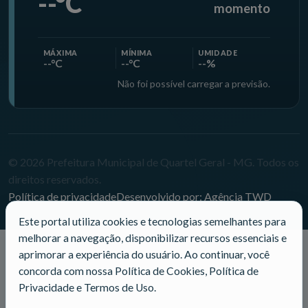
--°C
momento
MÁXIMA
MÍNIMA
UMIDADE
--°C
--°C
--%
Não foi possível carregar a previsão.
© 2026 Prefeitura Municipal de Quartel Geral - MG. Todos os
direitos reservados.
Política de privacidade
Desenvolvido por: Agência TWD
Este portal utiliza cookies e tecnologias semelhantes para
melhorar a navegação, disponibilizar recursos essenciais e
aprimorar a experiência do usuário. Ao continuar, você
concorda com nossa Política de Cookies, Política de
Privacidade e Termos de Uso.