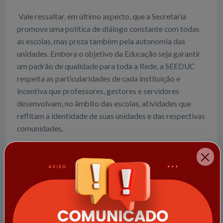
Vale ressaltar, em último aspecto, que a Secretaria
promove uma política de diálogo constante com todas
as escolas, mas preza também pela autonomia das
unidades. Embora o objetivo da Educação seja garantir
um padrão de qualidade para toda a Rede, a SEEDUC
respeita as particularidades de cada instituição e
incentiva que professores, gestores e servidores
desenvolvam, no âmbito das escolas, atividades que
reflitam a identidade de suas unidades e das respectivas
comunidades.
Notícias relacionadas