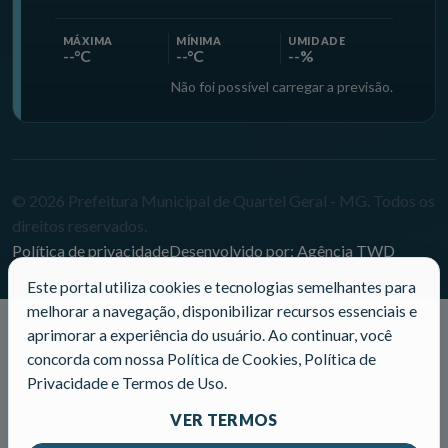
MÁXIMA
MÍNIMA
UMIDADE
--°C
--°C
--%
Não foi possível carregar a previsão.
© 2026 Prefeitura Municipal de Quartel Geral - MG. Todos os
direitos reservados.
Política de privacidade
Desenvolvido por: Agência TWD
Este portal utiliza cookies e tecnologias semelhantes para
melhorar a navegação, disponibilizar recursos essenciais e
aprimorar a experiência do usuário. Ao continuar, você
concorda com nossa Política de Cookies, Política de
Privacidade e Termos de Uso.
VER TERMOS