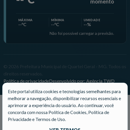
momento
MÁXIMA
MÍNIMA
UMIDADE
--°C
--°C
--%
Não foi possível carregar a previsão.
© 2026 Prefeitura Municipal de Quartel Geral - MG. Todos os
direitos reservados.
Política de privacidade
Desenvolvido por: Agência TWD
Este portal utiliza cookies e tecnologias semelhantes para
melhorar a navegação, disponibilizar recursos essenciais e
aprimorar a experiência do usuário. Ao continuar, você
concorda com nossa Política de Cookies, Política de
Privacidade e Termos de Uso.
VER TERMOS