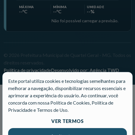
MÁXIMA
MÍNIMA
UMIDADE
--°C
--°C
--%
Não foi possível carregar a previsão.
© 2026 Prefeitura Municipal de Quartel Geral - MG. Todos os
direitos reservados.
Política de privacidade
Desenvolvido por: Agência TWD
Este portal utiliza cookies e tecnologias semelhantes para
melhorar a navegação, disponibilizar recursos essenciais e
aprimorar a experiência do usuário. Ao continuar, você
concorda com nossa Política de Cookies, Política de
Privacidade e Termos de Uso.
VER TERMOS