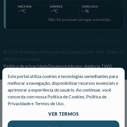
MÁXIMA
MÍNIMA
UMIDADE
--°C
--°C
--%
Não foi possível carregar a previsão.
© 2026 Prefeitura Municipal de Quartel Geral - MG. Todos os
direitos reservados.
Política de privacidade
Desenvolvido por: Agência TWD
Este portal utiliza cookies e tecnologias semelhantes para
melhorar a navegação, disponibilizar recursos essenciais e
aprimorar a experiência do usuário. Ao continuar, você
concorda com nossa Política de Cookies, Política de
Privacidade e Termos de Uso.
VER TERMOS