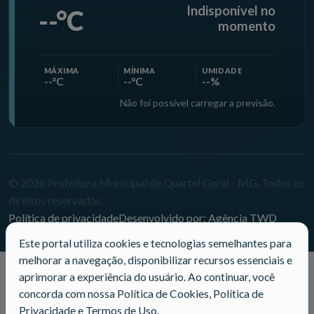
Indisponível no
--°C
momento
MÁXIMA
MÍNIMA
UMIDADE
--°C
--°C
--%
Não foi possível carregar a previsão.
© 2026 Prefeitura Municipal de Quartel Geral - MG. Todos os
direitos reservados.
Política de privacidade
Desenvolvido por: Agência TWD
Este portal utiliza cookies e tecnologias semelhantes para
melhorar a navegação, disponibilizar recursos essenciais e
aprimorar a experiência do usuário. Ao continuar, você
concorda com nossa Política de Cookies, Política de
Privacidade e Termos de Uso.