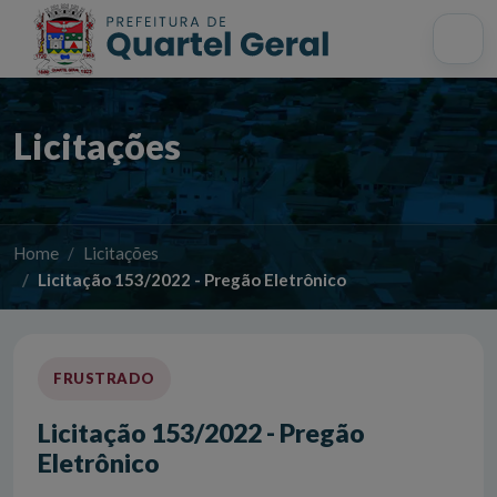
Acessibilidade
Início
Mapa do site
Busca interna
Licitações
Home
Licitações
Licitação 153/2022 - Pregão Eletrônico
FRUSTRADO
Licitação 153/2022 - Pregão
Eletrônico