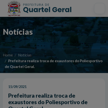
Acessibilidade
Início
Mapa do site
Busca interna
Notícias
Home
Notícias
Prefeitura realiza troca de exaustores do Poliesportivo
de Quartel Geral.
15/09/2021
Prefeitura realiza troca de
exaustores do Poliesportivo de